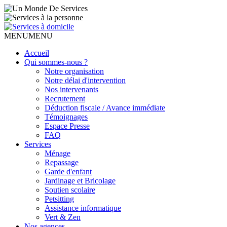
MENU
MENU
Accueil
Qui sommes-nous ?
Notre organisation
Notre délai d'intervention
Nos intervenants
Recrutement
Déduction fiscale / Avance immédiate
Témoignages
Espace Presse
FAQ
Services
Ménage
Repassage
Garde d'enfant
Jardinage et Bricolage
Soutien scolaire
Petsitting
Assistance informatique
Vert & Zen
Nos agences