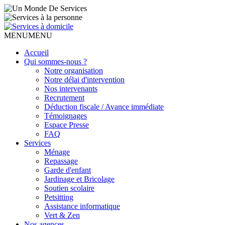
MENU
MENU
Accueil
Qui sommes-nous ?
Notre organisation
Notre délai d'intervention
Nos intervenants
Recrutement
Déduction fiscale / Avance immédiate
Témoignages
Espace Presse
FAQ
Services
Ménage
Repassage
Garde d'enfant
Jardinage et Bricolage
Soutien scolaire
Petsitting
Assistance informatique
Vert & Zen
Nos agences