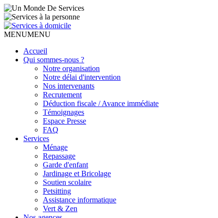
MENU
MENU
Accueil
Qui sommes-nous ?
Notre organisation
Notre délai d'intervention
Nos intervenants
Recrutement
Déduction fiscale / Avance immédiate
Témoignages
Espace Presse
FAQ
Services
Ménage
Repassage
Garde d'enfant
Jardinage et Bricolage
Soutien scolaire
Petsitting
Assistance informatique
Vert & Zen
Nos agences